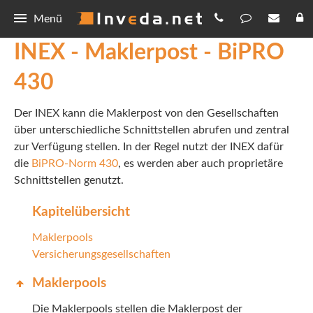
Menü
INEX - Maklerpost - BiPRO
INEX
430
Basic
Schnittstellen
Der INEX kann die Maklerpost von den Gesellschaften
Smart
Maklerpost
Integration
über unterschiedliche Schnittstellen abrufen und zentral
Plus
Portalzugänge
zur Verfügung stellen. In der Regel nutzt der INEX dafür
Lieferservice BiPRO
BiPRO
die
BiPRO-Norm 430
, es werden aber auch proprietäre
Premium
TAA
Lieferservice REST
Was ist BiPRO
GDV
Schnittstellen genutzt.
HUB
Unterstützte MVPs
Deep Link BiPRO
Norm 430
Was ist ein GDV-Datensatz
Kontakt
Kapitelübersicht
FAQ
Maklerpools
Deep Link REST
Norm 440
Kontakt
Versicherungsgesellschaften
IMA Definitionen
OTP
Datenschutz
Maklerpools
Die Maklerpools stellen die Maklerpost der