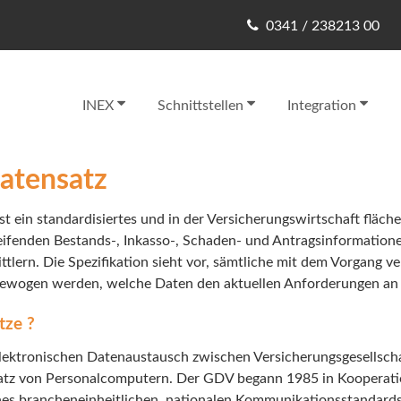
0341 / 238213 00
INEX
Schnittstellen
Integration
atensatz
t ein standardisiertes und in der Versicherungswirtschaft fläc
eifenden Bestands-, Inkasso-, Schaden- und Antragsinformation
lern. Die Spezifikation sieht vor, sämtliche mit dem Vorgang 
bgewogen werden, welche Daten den aktuellen Anforderungen an
tze ?
lektronischen Datenaustausch zwischen Versicherungsgesellscha
atz von Personalcomputern. Der GDV begann 1985 in Kooperati
ines brancheneinheitlichen, nationalen Kommunikationsstandards