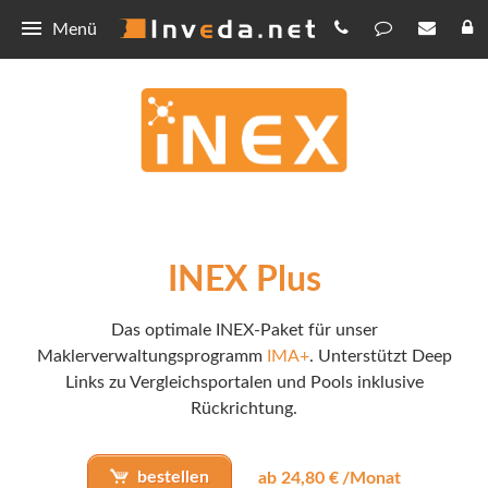
Menü
INEX
Basic
Schnittstellen
Smart
Maklerpost
Integration
Plus
Portalzugänge
Lieferservice BiPRO
BiPRO
INEX Plus
Premium
TAA
Lieferservice REST
Was ist BiPRO
GDV
HUB
Unterstützte MVPs
Deep Link BiPRO
Norm 430
Was ist ein GDV-Datensatz
Kontakt
Das optimale INEX-Paket für unser
Maklerverwaltungsprogramm
IMA+
. Unterstützt Deep
FAQ
Deep Link REST
Norm 440
Kontakt
Links zu Vergleichsportalen und Pools inklusive
Rückrichtung.
IMA Definitionen
OTP
Datenschutz
bestellen
ab 24,80
€
/Monat